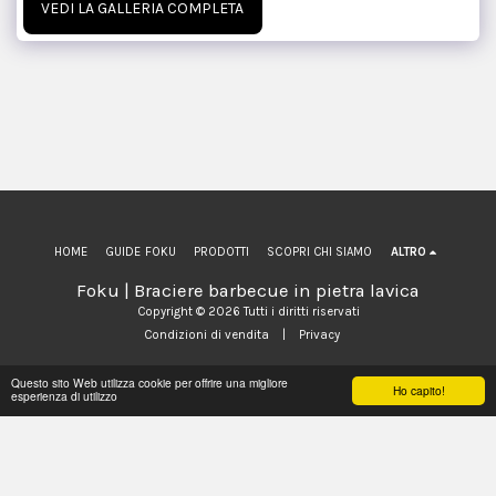
VEDI LA GALLERIA COMPLETA
HOME
GUIDE FOKU
PRODOTTI
SCOPRI CHI SIAMO
ALTRO
Foku | Braciere barbecue in pietra lavica
Copyright © 2026 Tutti i diritti riservati
Condizioni di vendita
|
Privacy
Questo sito Web utilizza cookie per offrire una migliore
Ho capito!
ISCRIVITI
esperienza di utilizzo