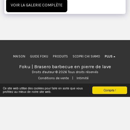
VOIR LA GALERIE COMPLÈTE
MAISON
GUIDE FOKU
PRODUITS
SCOPRI CHI SIAMO
PLUS
Foku | Brasero barbecue en pierre de lave
Droits d'auteur © 2026 Tous droits réservés
Conditions de vente
|
Intimité
Ce site web utilise des cookies pour faire en sorte que vous
Compris !
profitiez au mieux de notre site web.
S'ABONNER