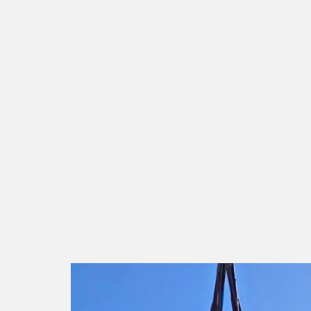
acement
hase de transport et de placement