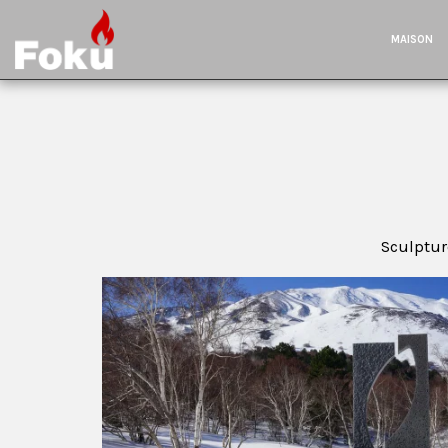
MAISON
Sculpture
rraneo
Stele della Pace nel Mediterraneo