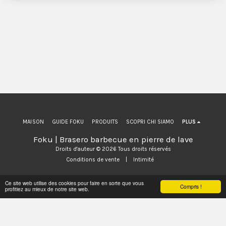
MAISON
GUIDE FOKU
PRODUITS
SCOPRI CHI SIAMO
PLUS
Foku | Brasero barbecue en pierre de lave
Droits d'auteur © 2026 Tous droits réservés
Conditions de vente
|
Intimité
Ce site web utilise des cookies pour faire en sorte que vous
Compris !
S'ABONNER
profitiez au mieux de notre site web.