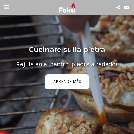
Cucinare sulla pietra
Rejilla en el centro, piedra alrededor
APRENDE MÁS